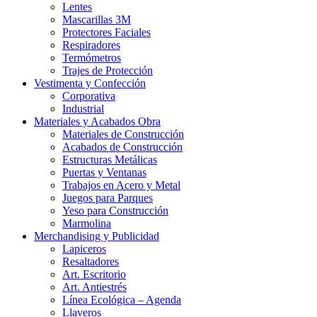
Lentes
Mascarillas 3M
Protectores Faciales
Respiradores
Termómetros
Trajes de Protección
Vestimenta y Confección
Corporativa
Industrial
Materiales y Acabados Obra
Materiales de Construcción
Acabados de Construcción
Estructuras Metálicas
Puertas y Ventanas
Trabajos en Acero y Metal
Juegos para Parques
Yeso para Construcción
Marmolina
Merchandising y Publicidad
Lapiceros
Resaltadores
Art. Escritorio
Art. Antiestrés
Línea Ecológica – Agenda
Llaveros