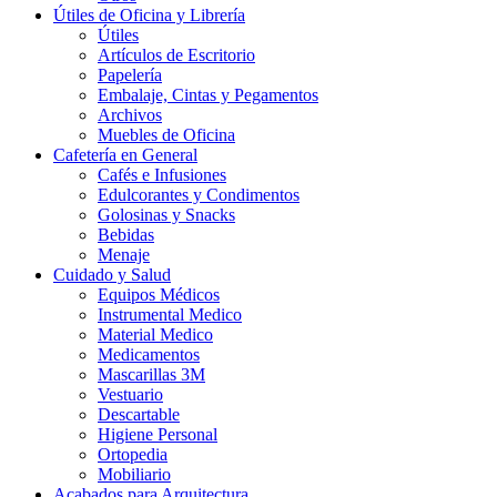
Útiles de Oficina y Librería
Útiles
Artículos de Escritorio
Papelería
Embalaje, Cintas y Pegamentos
Archivos
Muebles de Oficina
Cafetería en General
Cafés e Infusiones
Edulcorantes y Condimentos
Golosinas y Snacks
Bebidas
Menaje
Cuidado y Salud
Equipos Médicos
Instrumental Medico
Material Medico
Medicamentos
Mascarillas 3M
Vestuario
Descartable
Higiene Personal
Ortopedia
Mobiliario
Acabados para Arquitectura