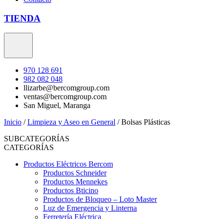
TIENDA
970 128 691
982 082 048
llizarbe@bercomgroup.com
ventas@bercomgroup.com
San Miguel, Maranga
Inicio
/
Limpieza y Aseo en General
/
Bolsas Plásticas
SUBCATEGORÍAS
CATEGORÍAS
Productos Eléctricos Bercom
Productos Schneider
Productos Mennekes
Productos Bticino
Productos de Bloqueo – Loto Master
Luz de Emergencia y Linterna
Ferretería Eléctrica