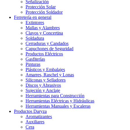
Señalización
Protección Solar
Protección Soldador
Ferretería en general
Extintores
Mallas y Alambres
Clavos y Concertina
Soldadura
Cerraduras y Candados
Capuchones de Seguridad
Productos Eléctricos
Gasfiterías
Pinturas
Plásticos y Embalajes
Amarres, Raschel y Lonas
Siliconas y Selladores
Discos y Abrasivos
Sujeción y Anclaje
Herramientas para Construcción
Herramientas Eléctricas y Hidráulicas
Herramientas Manuales y Escaleras
Productos Daryza
Aromatizantes
Auxiliares
Cera