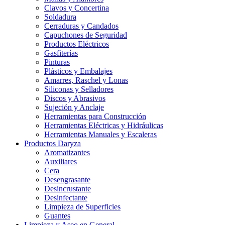
Clavos y Concertina
Soldadura
Cerraduras y Candados
Capuchones de Seguridad
Productos Eléctricos
Gasfiterías
Pinturas
Plásticos y Embalajes
Amarres, Raschel y Lonas
Siliconas y Selladores
Discos y Abrasivos
Sujeción y Anclaje
Herramientas para Construcción
Herramientas Eléctricas y Hidráulicas
Herramientas Manuales y Escaleras
Productos Daryza
Aromatizantes
Auxiliares
Cera
Desengrasante
Desincrustante
Desinfectante
Limpieza de Superficies
Guantes
Limpieza y Aseo en General